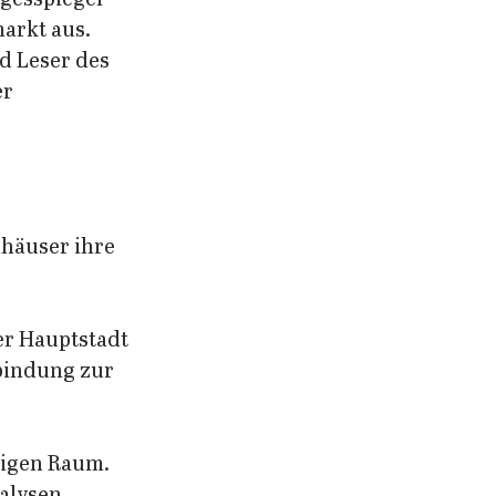
arkt aus. 
d Leser des 
r 
nhäuser ihre 
er Hauptstadt 
bindung zur 
higen Raum. 
alysen, 