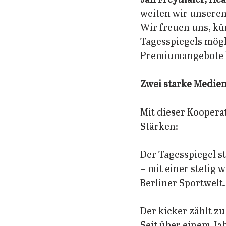
weiten wir unseren
Wir freuen uns, kün
Tagesspiegels mögli
Premiumangebote b
Zwei starke Medie
Mit dieser Koopera
Stärken: 
Der Tagesspiegel s
– mit einer stetig
Berliner Sportwelt.
Der kicker zählt z
Seit über einem Ja