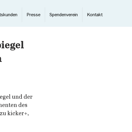
tskunden
Presse
Spendenverein
Kontakt
iegel
n
egel und der 
nenten des 
zu kicker+, 