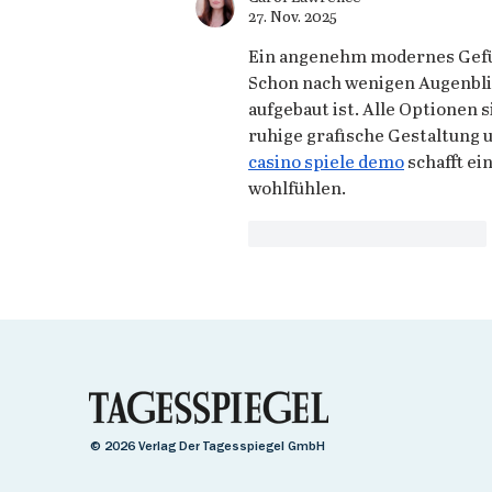
27. Nov. 2025
Ein angenehm modernes Gefühl
Schon nach wenigen Augenblic
aufgebaut ist. Alle Optionen s
ruhige grafische Gestaltung 
casino spiele demo
 schafft e
wohlfühlen.
Gefällt mir
Antworten
© 2026
Verlag Der Tagesspiegel GmbH