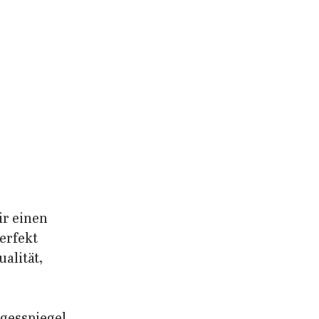
ir einen 
erfekt 
alität, 
gesspiegel 