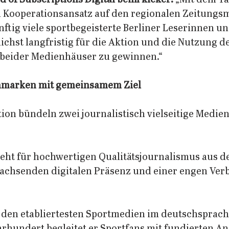
 Kooperationsansatz auf den regionalen Zeitungsm
ftig viele sportbegeisterte Berliner Leserinnen un
chst langfristig für die Aktion und die Nutzung de
eider Medienhäuser zu gewinnen.“
nmarken mit gemeinsamem Ziel
tion bündeln zwei journalistisch vielseitige Medie
teht für hochwertigen Qualitätsjournalismus aus d
 wachsenden digitalen Präsenz und einer engen Ver
 
u den etabliertesten Sportmedien im deutschsprac
hrhundert begleitet er Sportfans mit fundierten An