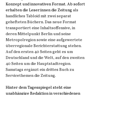
Konzept und innovativen Format. Ab sofort
erhalten die Leser:innen die Zeitung
als
handliches Tabloid mit zwei separat
gehefteten Büchern. Das neue Format
transportiert eine Inhaltsoffensive, in
deren Mittelpunkt Berlin und seine
Metropolregion sowie eine aufgewertete
überregionale Berichterstattung stehen.
Auf den ersten 40 Seiten geht es um
Deutschland und die Welt, auf den zweiten
40 Seiten um die Hauptstadtregion.
Samstags ergänzt ein drittes Buch zu
Servicethemen die Zeitung.
Hinter dem Tagesspiegel steht eine
unabhängige Redaktion in verschiedenen
Ressorts und Bereichen. Christian Tretbar
leitet seit 2021 als Chefredakteur den
geistigen Produktionsprozess der Zeitung.
Die redaktionelle Leitung des
Tagesspiegels wird durch die erweiterte