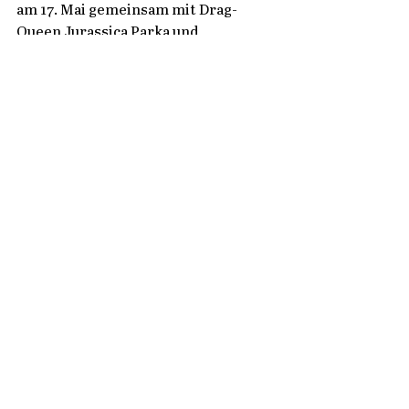
am 17. Mai gemeinsam mit Drag-
Queen Jurassica Parka und 
Moderator Ralph Morgenstern zum 
ersten großen ESC-Screening im 
BKA-Theater ein. Am 19. und 20. Juli 
wird der Queerspiegel erneut mit 
einem Stand auf dem Lesbisch-
schwulen Stadtfest vertreten sein 
und einen Gastauftritt auf der 
Medienbühne haben. 
Kommentare