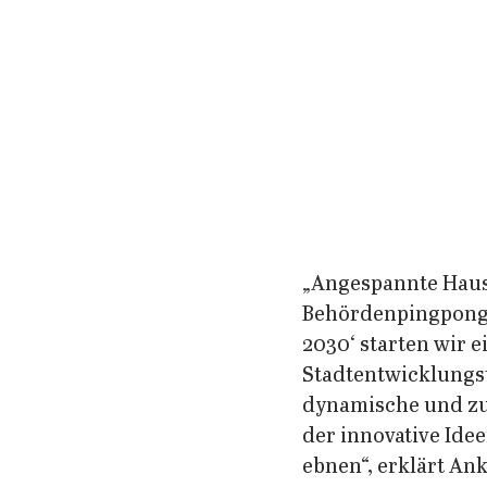
„Angespannte Haush
Behördenpingpong ..
2030‘ starten wir e
Stadtentwicklungst
dynamische und zuk
der innovative Ide
ebnen“, erklärt An