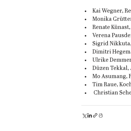
Kai Wegner, R
Monika Grütter
Renate Künast
Verena Pausde
Sigrid Nikkuta
Dimitri Hegem
Ulrike Demmer
Düzen Tekkal, 
Mo Asumang, R
Tim Raue, Koc
 Christian Sch