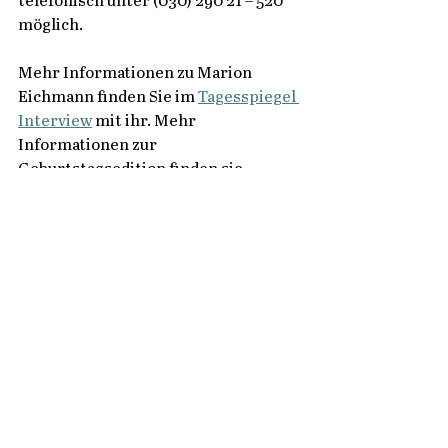
telefonisch unter (030) 290 21 – 520 
möglich. 
Mehr Informationen zu Marion 
Eichmann finden Sie im 
Tagesspiegel 
Interview
 mit ihr. Mehr 
Informationen zur 
Geburtstagsedition finden sie 
beim 
Tagesspiegel Shop
.  
1 Kommentar
Kommentar verfassen...