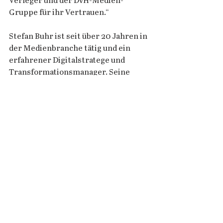
Verleger und der DvH-Medien-
Gruppe für ihr Vertrauen.“    
Stefan Buhr ist seit über 20 Jahren in 
der Medienbranche tätig und ein 
erfahrener Digitalstratege und 
Transformationsmanager. Seine 
Fähigkeiten hat er in diversen 
Stationen unter Beweis gestellt: Seit 
2018 ist er bei der Frankfurter 
Allgemeinen Zeitung, seit 2021 dort 
als Chief Sales Officer und Leiter der 
Abteilung Product+Sales. Zuvor war 
er von 2005 bis 2018 beim Spiegel-
Verlag in verschiedenen Positionen 
tätig, zuletzt als Leiter 
Vertriebsmarketing. Seine Karriere 
startete er bei der G+J International 
Magazines GmbH. 